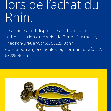
lors de l’achat du
Rhin.
Les articles sont disponibles au bureau de
l’administration du district de Beuel, à la mairie,
Friedrich-Breuer-Str 65, 53225 Bonn
ou à la boulangerie Schlösser, Hermannstraße 32,
53225 Bonn