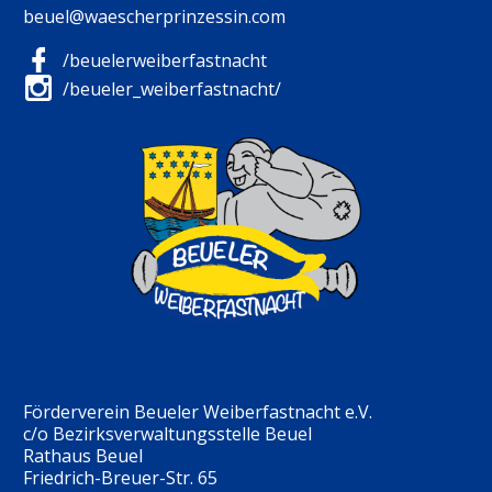
beuel@waescherprinzessin.com


/beuelerweiberfastnacht


/beueler_weiberfastnacht/
Förderverein Beueler Weiberfastnacht e.V.
c/o Bezirksverwaltungsstelle Beuel
Rathaus Beuel
Friedrich-Breuer-Str. 65