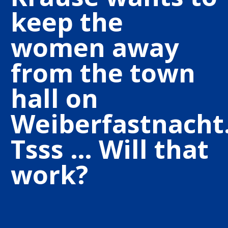
keep the
women away
from the town
hall on
Weiberfastnacht
Tsss … Will that
work?