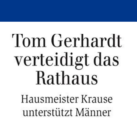



30. January 2018