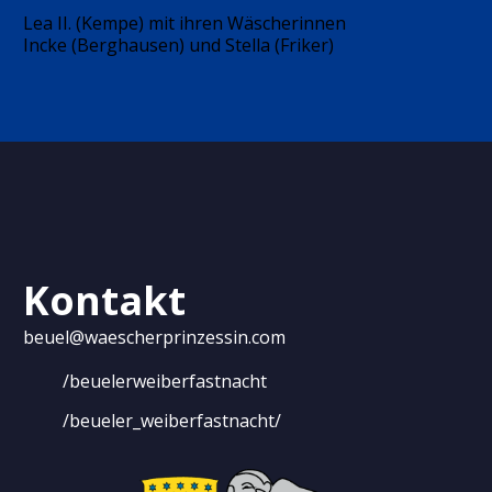
Lea II. (Kempe) mit ihren Wäscherinnen
Incke (Berghausen) und Stella (Friker)
Kontakt
beuel@waescherprinzessin.com
/beuelerweiberfastnacht
/beueler_weiberfastnacht/