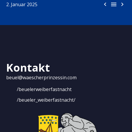



2. Januar 2025
Kontakt
beuel@waescherprinzessin.com
/beuelerweiberfastnacht
/beueler_weiberfastnacht/