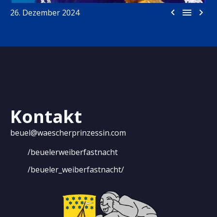



26. Dezember 2024
Kontakt
beuel@waescherprinzessin.com
/beuelerweiberfastnacht
/beueler_weiberfastnacht/