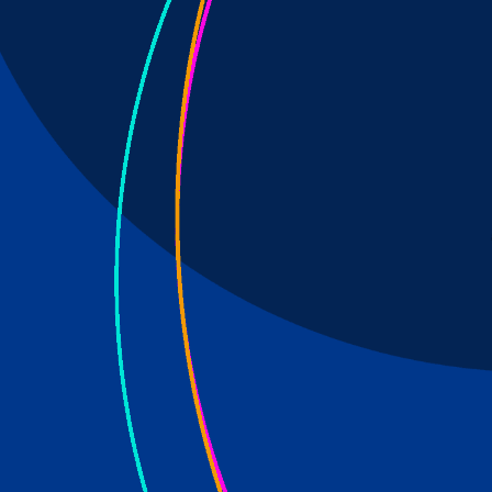
l verwandelt sich Bonns rechte Seite zum
enkessel.
 Jahren die Wiege der Weiberfastnacht. Aus
r Beueler Waschfrauen 1824 und deren
ahrhunderts schließlich der weltweit
inzessin hervorgegangen.
rrliche Brauchtum der Beueler
ür Jahr mit Leidenschaft und großem
 gewidmet. Hier finden Sie alles rund um