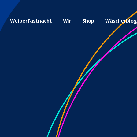
Weiberfastnacht
Wir
Shop
Wäscherblo
men auf de
te des Karne